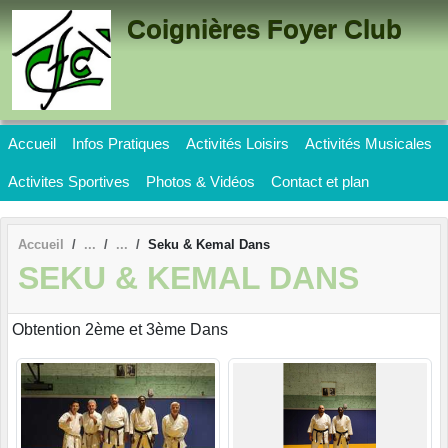
Panneau de gestion des cookies
Coignières Foyer Club
Accueil
Infos Pratiques
Activités Loisirs
Activités Musicales
Activites Sportives
Photos & Vidéos
Contact et plan
Accueil
Seku & Kemal Dans
SEKU & KEMAL DANS
Obtention 2ème et 3ème Dans