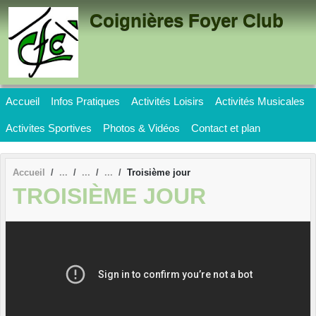
Panneau de gestion des cookies
Coignières Foyer Club
Accueil
Infos Pratiques
Activités Loisirs
Activités Musicales
Activites Sportives
Photos & Vidéos
Contact et plan
Accueil
Troisième jour
TROISIÈME JOUR