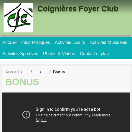
Panneau de gestion des cookies
Coignières Foyer Club
Accueil
Infos Pratiques
Activités Loisirs
Activités Musicales
Activites Sportives
Photos & Vidéos
Contact et plan
Accueil
Bonus
BONUS