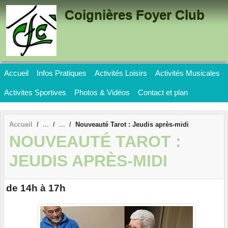
Panneau de gestion des cookies
Coignières Foyer Club
Accueil
Infos Pratiques
Activités Loisirs
Activités Musicales
Activites Sportives
Photos & Vidéos
Contact et plan
Accueil
Nouveauté Tarot : Jeudis après-midi
NOUVEAUTÉ TAROT :
JEUDIS APRÈS-MIDI
de 14h à 17h