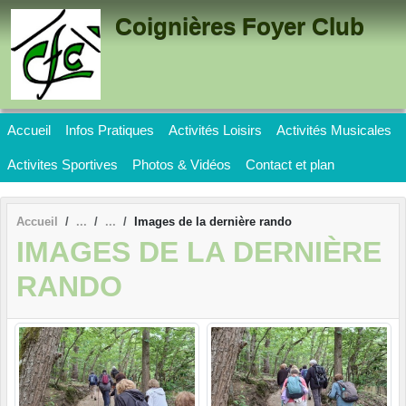
Panneau de gestion des cookies
Coignières Foyer Club
Accueil
Infos Pratiques
Activités Loisirs
Activités Musicales
Activites Sportives
Photos & Vidéos
Contact et plan
Accueil
Images de la dernière rando
IMAGES DE LA DERNIÈRE
RANDO