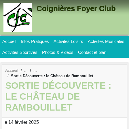
Panneau de gestion des cookies
Coignières Foyer Club
Accueil
Infos Pratiques
Activités Loisirs
Activités Musicales
Activites Sportives
Photos & Vidéos
Contact et plan
Accueil
Sortie Découverte : le Château de Rambouillet
SORTIE DÉCOUVERTE :
LE CHÂTEAU DE
RAMBOUILLET
le 14 février 2025