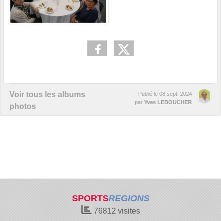
Voir tous les albums
Publié le
08 sept. 2024
par
Yves LEBOUCHER
photos
SPORTS
REGIONS
76812
visites