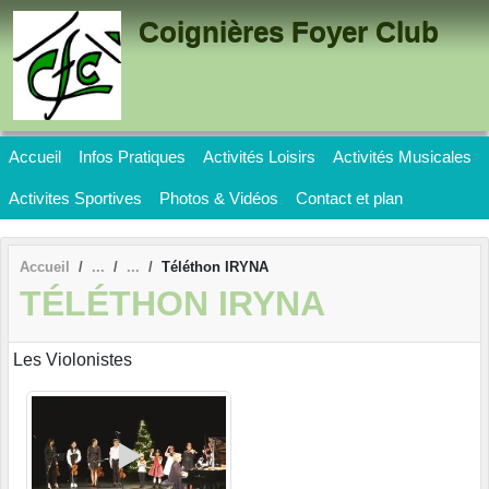
Panneau de gestion des cookies
Coignières Foyer Club
Accueil
Infos Pratiques
Activités Loisirs
Activités Musicales
Activites Sportives
Photos & Vidéos
Contact et plan
Accueil
Téléthon IRYNA
TÉLÉTHON IRYNA
Les Violonistes