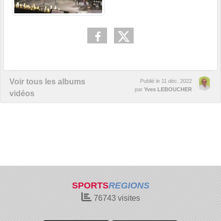
Voir tous les albums
Publié le
11 déc. 2022
par
Yves LEBOUCHER
vidéos
SPORTS
REGIONS
76743
visites