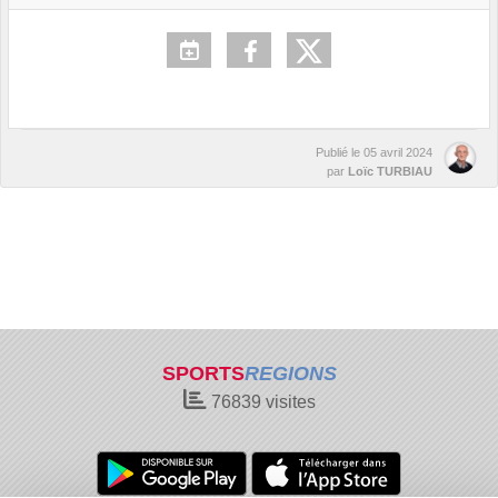
Publié le
05 avril 2024
par
Loïc TURBIAU
SPORTS
REGIONS
76839
visites