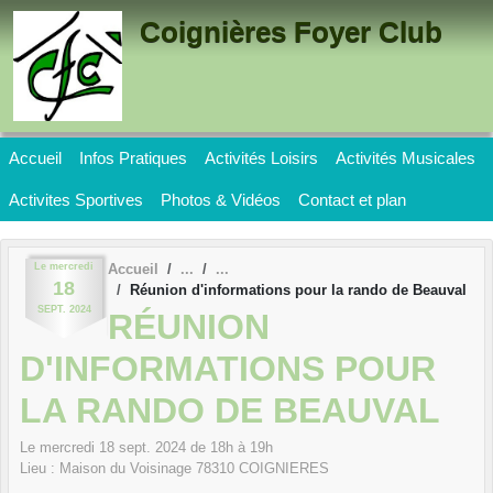
Panneau de gestion des cookies
Coignières Foyer Club
Accueil
Infos Pratiques
Activités Loisirs
Activités Musicales
Activites Sportives
Photos & Vidéos
Contact et plan
Le
mercredi
Accueil
18
Réunion d'informations pour la rando de Beauval
SEPT.
2024
RÉUNION
D'INFORMATIONS POUR
LA RANDO DE BEAUVAL
Le
mercredi
18
sept.
2024
de 18h à 19h
Lieu :
Maison du Voisinage
78310
COIGNIERES