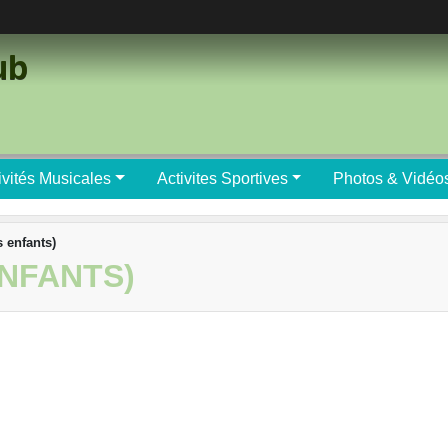
ub
ivités Musicales
Activites Sportives
Photos & Vidéo
 enfants)
ENFANTS)