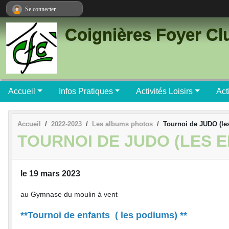
Panneau de gestion des cookies
Se connecter
Coignières Foyer Cl
Accueil
Infos Pratiques
Activités Loisirs
Act
Accueil
2022-2023
Les albums photos
Tournoi de JUDO (les
TOURNOI DE JUDO (LES 
le 19 mars 2023
au Gymnase du moulin à vent
**Tournoi de enfants ( les podiums) **