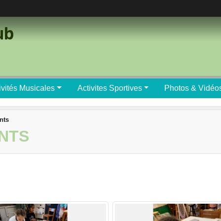
ub
ivités Musicales
Activites Sportives
Photos & Vidéo
nts
NTS