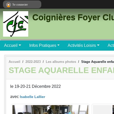
Panneau de gestion des cookies
Se connecter
Coignières Foyer Cl
Accueil
Infos Pratiques
Activités Loisirs
Act
Accueil
2022-2023
Les albums photos
Stage Aquarelle enfa
STAGE AQUARELLE ENFA
le 19-20-21 Décembre 2022
avec
Isabelle Lallier