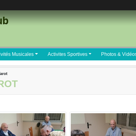
ub
ivités Musicales
Activites Sportives
Photos & Vidéo
Tarot
AROT