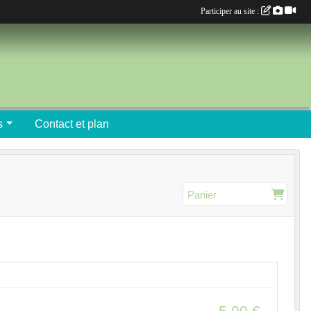
Participer au site :
s
Contact et plan
Panier
5.00
€