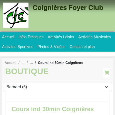
Panneau de gestion des cookies
Coignières Foyer Club
Accueil
Infos Pratiques
Activités Loisirs
Activités Musicales
Activites Sportives
Photos & Vidéos
Contact et plan
Accueil
Cours Ind 30min Coignières
BOUTIQUE
Cours Ind 30min Coignières