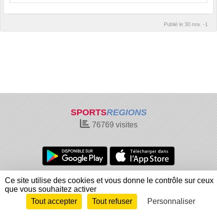
Publié le
30 nov. -1
SPORTS
REGIONS
76769
visites
Charte cookies
Gestion des cookies
Ce site utilise des cookies et vous donne le contrôle sur ceux
que vous souhaitez activer
Informations légales
Signaler un contenu inapproprié
Tout accepter
Tout refuser
Personnaliser
Envie de participer ?
Connexion