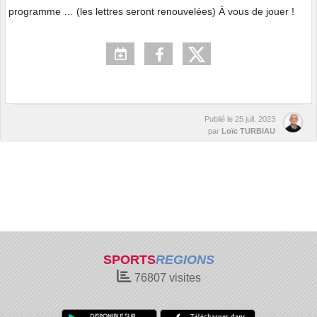
programme … (les lettres seront renouvelées) À vous de jouer !
Publié le
25 juil. 2023
par
Loïc TURBIAU
SPORTS
REGIONS
76807
visites