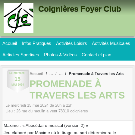
Panneau de gestion des cookies
Coignières Foyer Club
Accueil
Infos Pratiques
Activités Loisirs
Activités Musicales
Activites Sportives
Photos & Vidéos
Contact et plan
Le
mercredi
Accueil
Promenade à Travers les Arts
15
PROMENADE À
MAI
2024
TRAVERS LES ARTS
Le
mercredi
15
mai
2024
de 20h à 22h
Lieu :
26 rue du moulin a vent
78310
coignieres
Maxime : « Abécédaire musical (version 2) »
Jeu élaboré par Maxime où le tirage au sort déterminera le