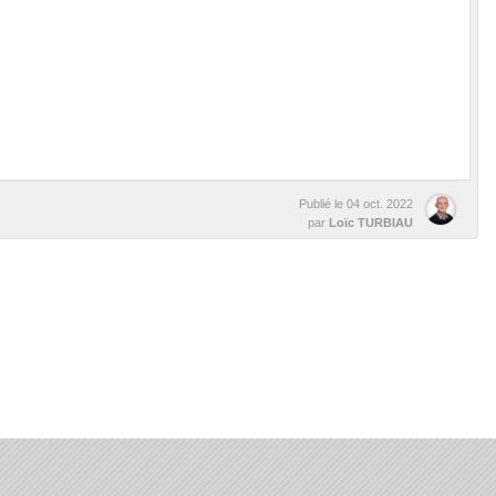
Publié le
04 oct. 2022
par
Loïc TURBIAU