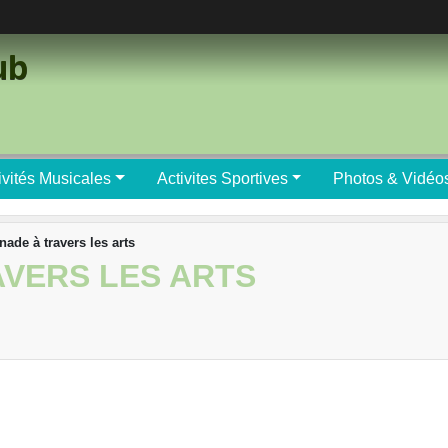
ub
ivités Musicales
Activites Sportives
Photos & Vidéo
ade à travers les arts
VERS LES ARTS