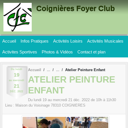
Panneau de gestion des cookies
Coignières Foyer Club
Accueil
Infos Pratiques
Activités Loisirs
Activités Musicales
Activites Sportives
Photos & Vidéos
Contact et plan
Du
lundi
Accueil
Atelier Peinture Enfant
19
ATELIER PEINTURE
au
mercredi
21
ENFANT
DÉC.
2022
Du
lundi
19
au
mercredi
21
déc.
2022
de 10h à 11h30
Lieu :
Maison du Voisinage
78310
COIGNIERES